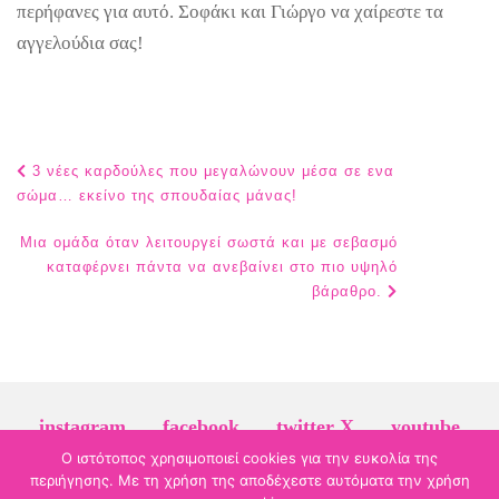
περήφανες για αυτό. Σοφάκι και Γιώργο να χαίρεστε τα
αγγελούδια σας!
Post
3 νέες καρδούλες που μεγαλώνουν μέσα σε ενα
navigation
σώμα… εκείνο της σπουδαίας μάνας!
Μια ομάδα όταν λειτουργεί σωστά και με σεβασμό
καταφέρνει πάντα να ανεβαίνει στο πιο υψηλό
βάραθρο.
instagram
facebook
twitter X
youtube
linkedin
Ο ιστότοπος χρησιμοποιεί cookies για την ευκολία της
περιήγησης. Με τη χρήση της αποδέχεστε αυτόματα την χρήση