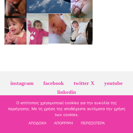
instagram
facebook
twitter X
youtube
linkedin
Ο ιστότοπος χρησιμοποιεί cookies για την ευκολία της
© 2026 evamavrommati-gyn.gr | τηλ. επικοινωνίας:
2610 278 831
| Πάτρα
περιήγησης. Με τη χρήση της αποδέχεστε αυτόματα την χρήση
Πολιτική Προστασίας Προσωπικών Δεδομένων
των cookies.
ΑΠΟΔΟΧΗ
ΑΠΟΡΡΙΨΗ
ΠΕΡΙΣΣΟΤΕΡΑ