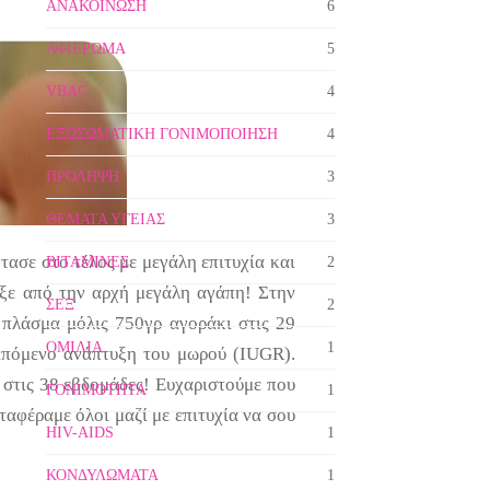
ΑΝΑΚΟΙΝΩΣΗ
6
ΑΦΙΕΡΩΜΑ
5
VBAC
4
ΕΞΩΣΩΜΑΤΙΚΗ ΓΟΝΙΜΟΠΟΙΗΣΗ
4
ΠΡΟΛΗΨΗ
3
ΘΕΜΑΤΑ ΥΓΕΙΑΣ
3
τασε στο τέλος με μεγάλη επιτυχία και
ΒΙΤΑΜΙΝΕΣ
2
ιξε από την αρχή μεγάλη αγάπη! Στην
ΣΕΞ
2
 πλάσμα μόλις 750γρ αγοράκι στις 29
ΟΜΙΛΙΑ
1
ιπόμενο ανάπτυξη του μωρού (IUGR).
 στις 38 εβδομάδες! Ευχαριστούμε που
ΓΟΝΙΜΟΤΗΤΑ
1
ταφέραμε όλοι μαζί με επιτυχία να σου
HIV-AIDS
1
ΚΟΝΔΥΛΩΜΑΤΑ
1