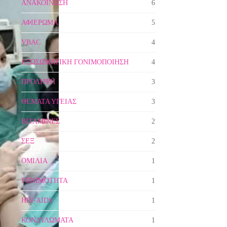
ΑΝΑΚΟΙΝΩΣΗ
6
ΑΦΙΕΡΩΜΑ
5
VBAC
4
ΕΞΩΣΩΜΑΤΙΚΗ ΓΟΝΙΜΟΠΟΙΗΣΗ
4
ΠΡΟΛΗΨΗ
3
ΘΕΜΑΤΑ ΥΓΕΙΑΣ
3
ΒΙΤΑΜΙΝΕΣ
2
ΣΕΞ
2
ΟΜΙΛΙΑ
1
ΓΟΝΙΜΟΤΗΤΑ
1
HIV-AIDS
1
ΚΟΝΔΥΛΩΜΑΤΑ
1