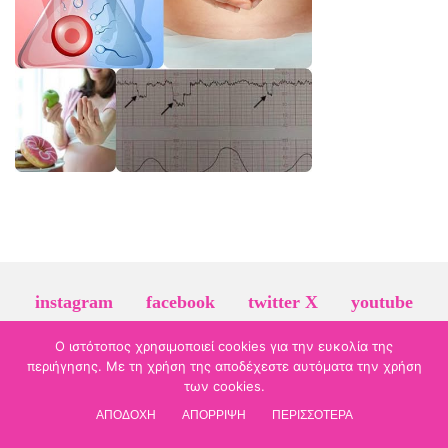
instagram
facebook
twitter X
youtube
linkedin
Ο ιστότοπος χρησιμοποιεί cookies για την ευκολία της
περιήγησης. Με τη χρήση της αποδέχεστε αυτόματα την χρήση
© 2026 evamavrommati-gyn.gr | τηλ. επικοινωνίας:
2610 278 831
| Πάτρα
των cookies.
Πολιτική Προστασίας Προσωπικών Δεδομένων
ΑΠΟΔΟΧΗ
ΑΠΟΡΡΙΨΗ
ΠΕΡΙΣΣΟΤΕΡΑ