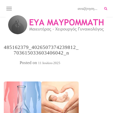
TOGGLE NAVIGATION
485162379_4026507374239812_
703615033603406042_n
Posted on
11 Ιουλίου 2025