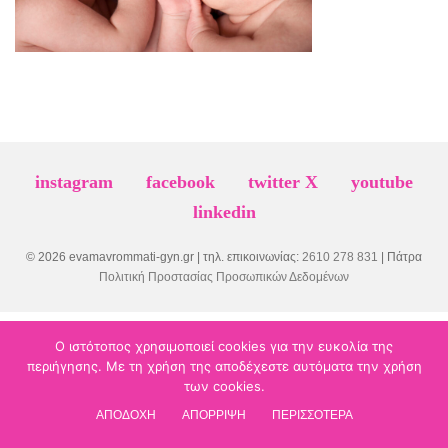
instagram
facebook
twitter X
youtube
linkedin
© 2026 evamavrommati-gyn.gr | τηλ. επικοινωνίας:
2610 278 831
| Πάτρα
Πολιτική Προστασίας Προσωπικών Δεδομένων
Ο ιστότοπος χρησιμοποιεί cookies για την ευκολία της
περιήγησης. Με τη χρήση της αποδέχεστε αυτόματα την χρήση
των cookies.
ΑΠΟΔΟΧΗ
ΑΠΟΡΡΙΨΗ
ΠΕΡΙΣΣΟΤΕΡΑ