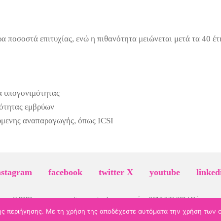
α ποσοστά επιτυχίας, ενώ η πιθανότητα μειώνεται μετά τα 40 έτ
α υπογονιμότητας
ιότητας εμβρύων
ύμενης αναπαραγωγής, όπως ICSI
nstagram
facebook
twitter X
youtube
linked
© 2026 evamavrommati-gyn.gr | τηλ. επικοινωνίας:
2610 278 831
| Πάτρα
Πολιτική Προστασίας Προσωπικών Δεδομένων
της περιήγησης. Με τη χρήση της αποδέχεστε αυτόματα την χρήση των c