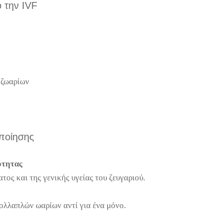
 την IVF
οζωαρίων
ποίησης
ότητας
ος και της γενικής υγείας του ζευγαριού.
λλαπλών ωαρίων αντί για ένα μόνο.