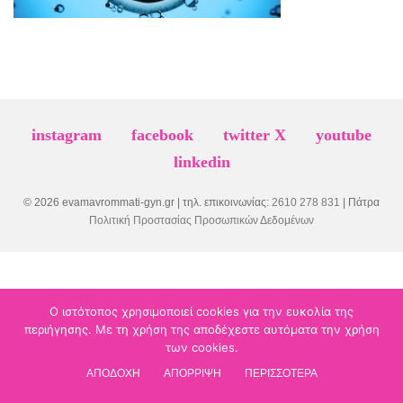
instagram
facebook
twitter X
youtube
linkedin
© 2026 evamavrommati-gyn.gr | τηλ. επικοινωνίας:
2610 278 831
| Πάτρα
Πολιτική Προστασίας Προσωπικών Δεδομένων
Ο ιστότοπος χρησιμοποιεί cookies για την ευκολία της
περιήγησης. Με τη χρήση της αποδέχεστε αυτόματα την χρήση
των cookies.
ΑΠΟΔΟΧΗ
ΑΠΟΡΡΙΨΗ
ΠΕΡΙΣΣΟΤΕΡΑ