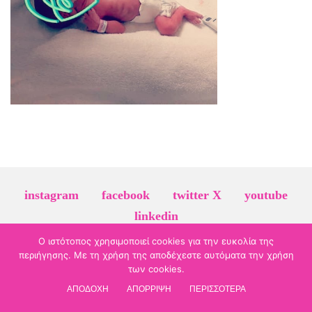
instagram
facebook
twitter X
youtube
linkedin
Ο ιστότοπος χρησιμοποιεί cookies για την ευκολία της
© 2026 evamavrommati-gyn.gr | τηλ. επικοινωνίας:
2610 278 831
| Πάτρα
περιήγησης. Με τη χρήση της αποδέχεστε αυτόματα την χρήση
Πολιτική Προστασίας Προσωπικών Δεδομένων
των cookies.
ΑΠΟΔΟΧΗ
ΑΠΟΡΡΙΨΗ
ΠΕΡΙΣΣΟΤΕΡΑ