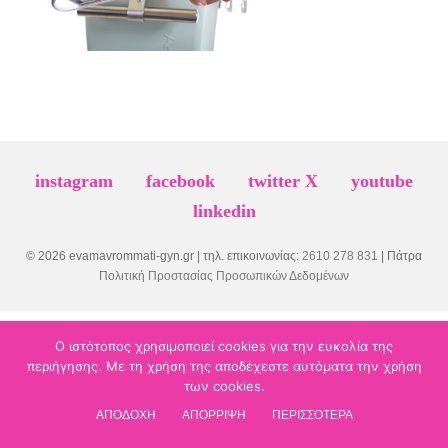
instagram
facebook
twitter X
youtube
linkedin
© 2026 evamavrommati-gyn.gr | τηλ. επικοινωνίας:
2610 278 831
| Πάτρα
Πολιτική Προστασίας Προσωπικών Δεδομένων
Ο ιστότοπος χρησιμοποιεί cookies για την ευκολία της
περιήγησης. Με τη χρήση της αποδέχεστε αυτόματα την χρήση
των cookies.
ΑΠΟΔΟΧΗ
ΑΠΟΡΡΙΨΗ
ΠΕΡΙΣΣΟΤΕΡΑ